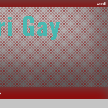
Accedi
ri Gay
k