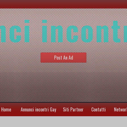
ci incont
Post An Ad
Home
Annunci incontri Gay
Siti Partner
Contatti
Networ