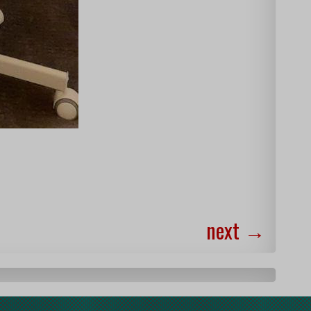
next
→