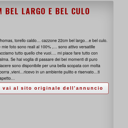
 BEL LARGO E BEL CULO
homas, torello caldo… cazzone 22cm bel largo…e bel culo.
e mie foto sono reali al 100% ,… sono attivo versatille
acciamo tutto quello che vuoi…. mi piace fare tutto con
alma. Se hai voglia di passare dei bei momenti di puro
iacere sono disponibile per una bella scopata con molta
borra ,vieni…ricevo in un ambiente pulito e riservato…ti
spetto…