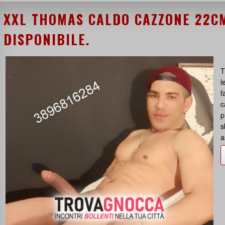
XXL THOMAS CALDO CAZZONE 22CM
DISPONIBILE.
T
l
f
c
p
s
a