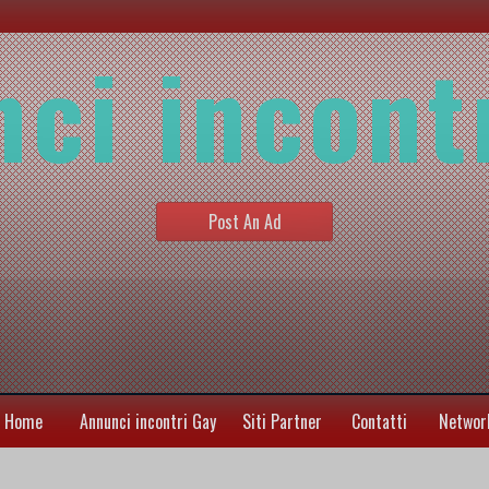
ci incont
Post An Ad
Home
Annunci incontri Gay
Siti Partner
Contatti
Networ