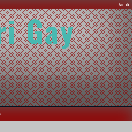
Accedi
ri Gay
k