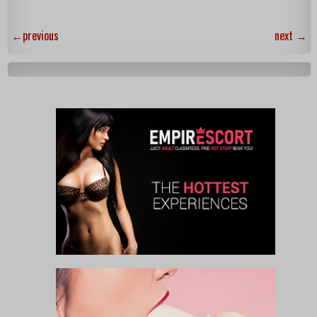
←
previous
next
→