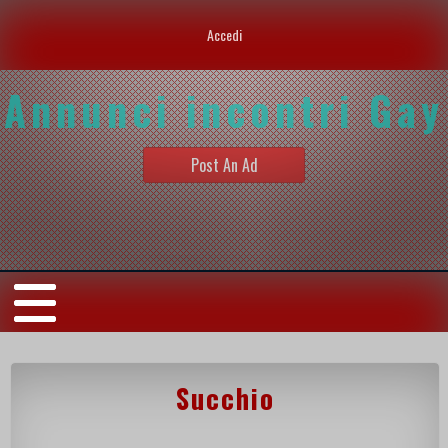
Accedi
Annunci incontri Gay
Post An Ad
Succhio