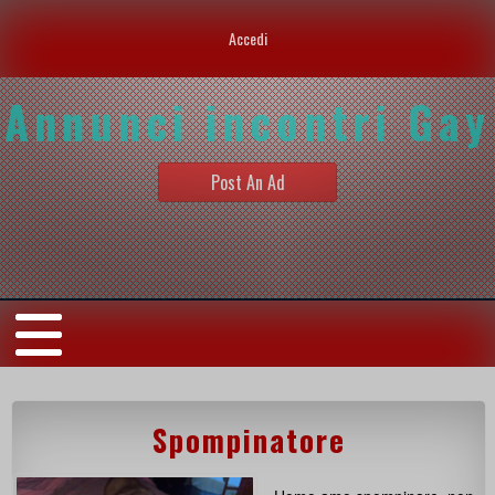
Accedi
Annunci incontri Gay
Post An Ad
Spompinatore