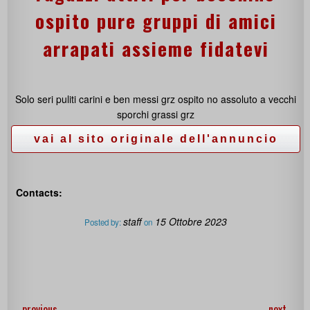
ospito pure gruppi di amici
arrapati assieme fidatevi
Solo seri puliti carini e ben messi grz ospito no assoluto a vecchi
sporchi grassi grz
Contacts:
staff
15 Ottobre 2023
Posted by:
on
←
previous
next
→