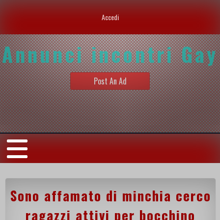
Accedi
Annunci incontri Gay
Post An Ad
Sono affamato di minchia cerco
ragazzi attivi per bocchino