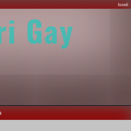
Accedi
ri Gay
k