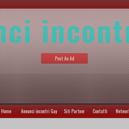
ci incont
Post An Ad
Home
Annunci incontri Gay
Siti Partner
Contatti
Networ