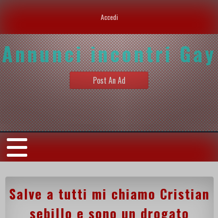
Accedi
Annunci incontri Gay
Post An Ad
Salve a tutti mi chiamo Cristian
sebillo e sono un drogato