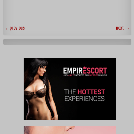
←
previous
next
→