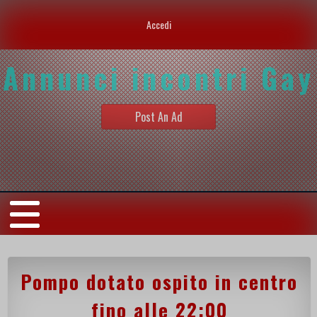
Accedi
Annunci incontri Gay
Post An Ad
Pompo dotato ospito in centro
fino alle 22:00