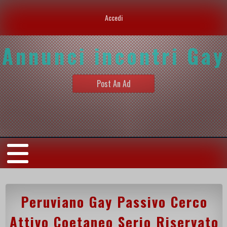
Accedi
Annunci incontri Gay
Post An Ad
Peruviano Gay Passivo Cerco
Attivo Coetaneo Serio Riservato