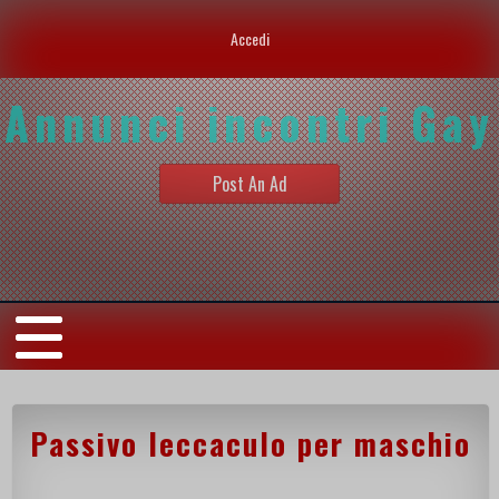
Accedi
Annunci incontri Gay
Post An Ad
Passivo leccaculo per maschio