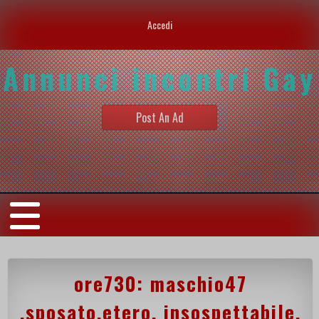
Accedi
Annunci incontri Gay
Post An Ad
ore730: maschio47
,sposato,etero, insospettabile,