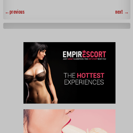
←
previous
next
→