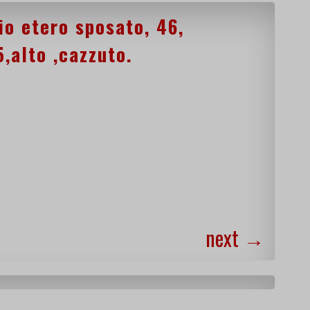
o etero sposato, 46,
,alto ,cazzuto.
next
→