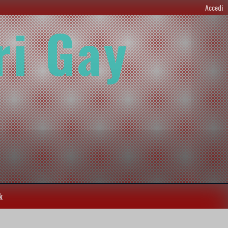
Accedi
ri Gay
k