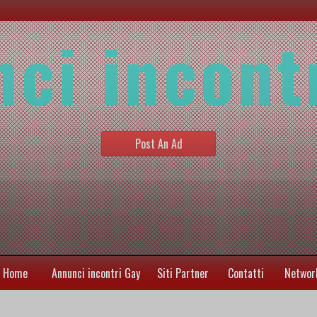
ci incont
Post An Ad
Home
Annunci incontri Gay
Siti Partner
Contatti
Networ