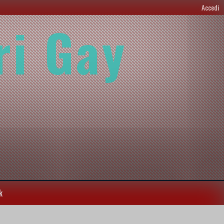
Accedi
ri Gay
k