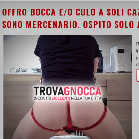
OFFRO BOCCA E/O CULO A SOLI CA
SONO MERCENARIO. OSPITO SOLO 
R
i
g
r