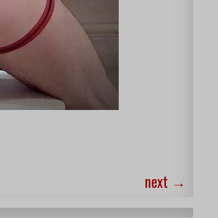
next
→