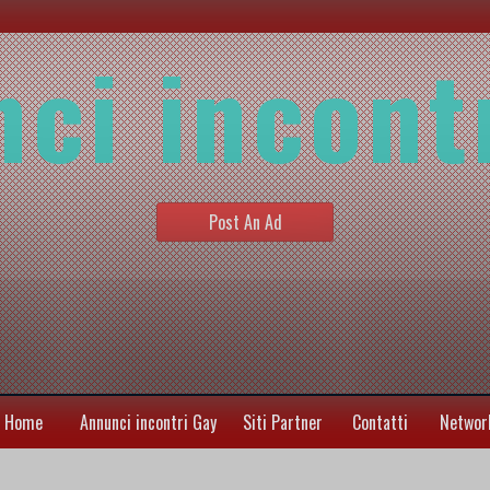
ci incont
Post An Ad
Home
Annunci incontri Gay
Siti Partner
Contatti
Networ