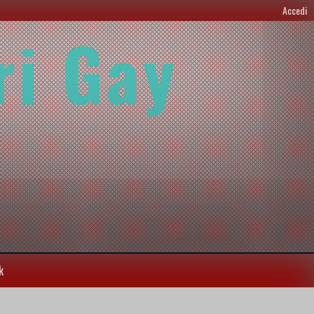
Accedi
ri Gay
k