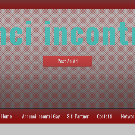
ci incont
Post An Ad
Home
Annunci incontri Gay
Siti Partner
Contatti
Networ