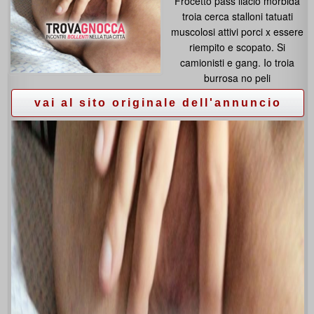
Frocetto pass liacio morbida
troia cerca stalloni tatuati
muscolosi attivi porci x essere
riempito e scopato. Si
camionisti e gang. Io troia
burrosa no peli