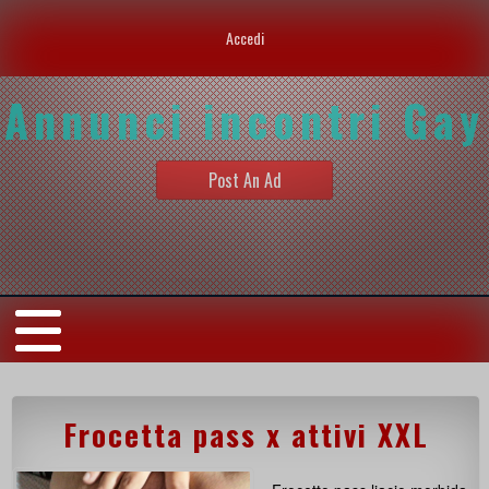
Accedi
Annunci incontri Gay
Post An Ad
Frocetta pass x attivi XXL