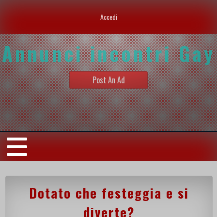
Accedi
Annunci incontri Gay
Post An Ad
Dotato che festeggia e si
diverte?