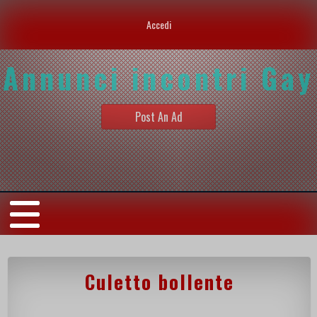
Accedi
Annunci incontri Gay
Post An Ad
Culetto bollente