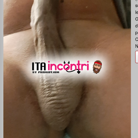
s
l
G
d
p
C
N