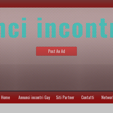
ci incont
Post An Ad
Home
Annunci incontri Gay
Siti Partner
Contatti
Networ