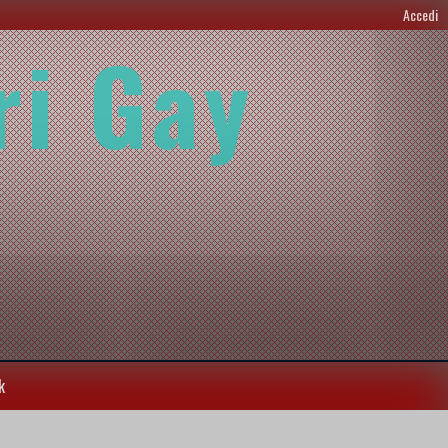
Accedi
ri Gay
k