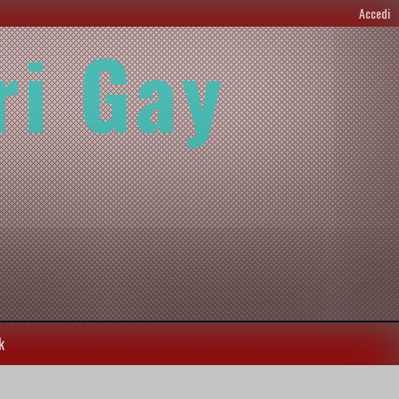
Accedi
ri Gay
k