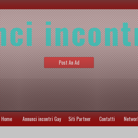
ci incont
Post An Ad
Home
Annunci incontri Gay
Siti Partner
Contatti
Networ