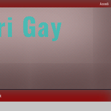
Accedi
ri Gay
k