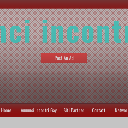
ci incont
Post An Ad
Home
Annunci incontri Gay
Siti Partner
Contatti
Networ