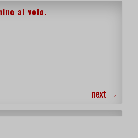
ino al volo.
next
→