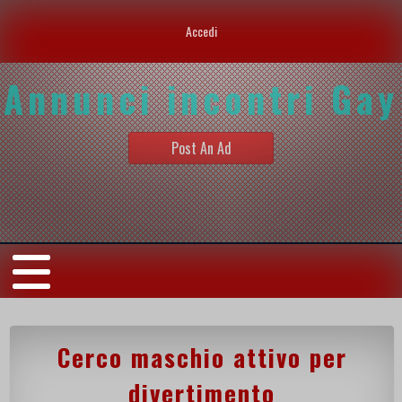
Accedi
Annunci incontri Gay
Post An Ad
Cerco maschio attivo per
divertimento