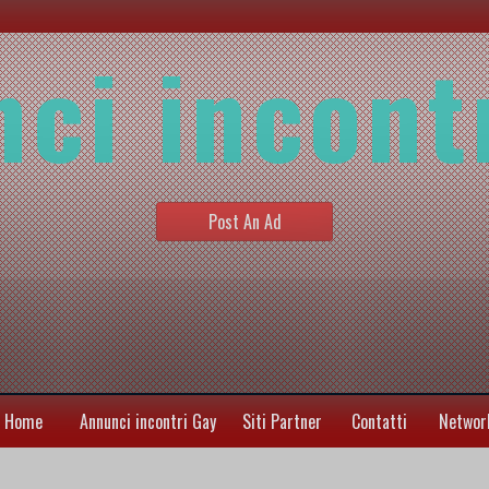
ci incont
Post An Ad
Home
Annunci incontri Gay
Siti Partner
Contatti
Networ