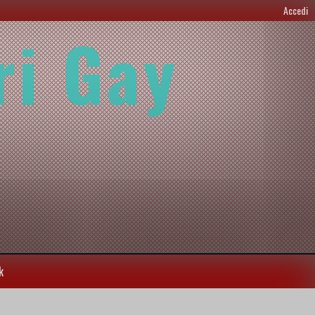
Accedi
ri Gay
k