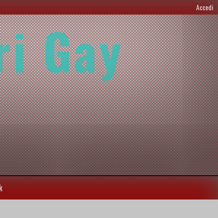
Accedi
ri Gay
k