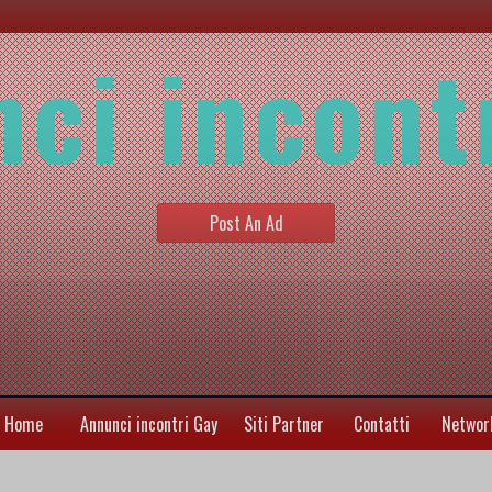
ci incont
Post An Ad
Home
Annunci incontri Gay
Siti Partner
Contatti
Networ