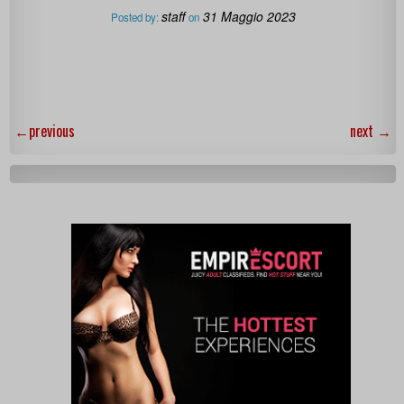
staff
31 Maggio 2023
Posted by:
on
←
previous
next
→