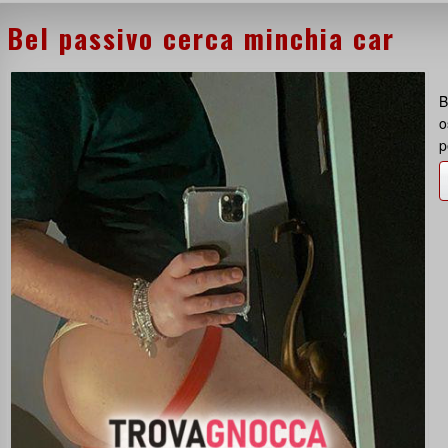
Bel passivo cerca minchia car
B
o
p