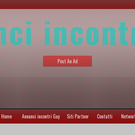
ci incont
Post An Ad
Home
Annunci incontri Gay
Siti Partner
Contatti
Networ