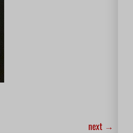
next
→