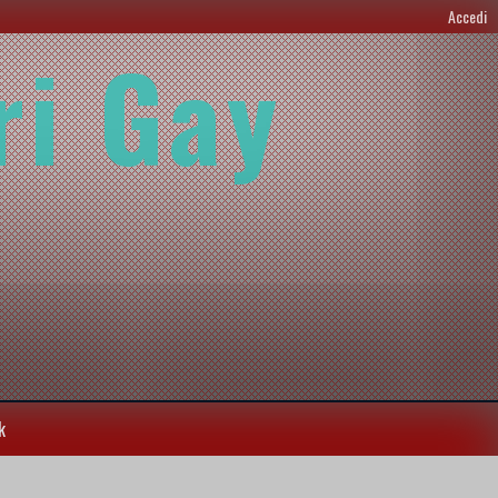
Accedi
ri Gay
k