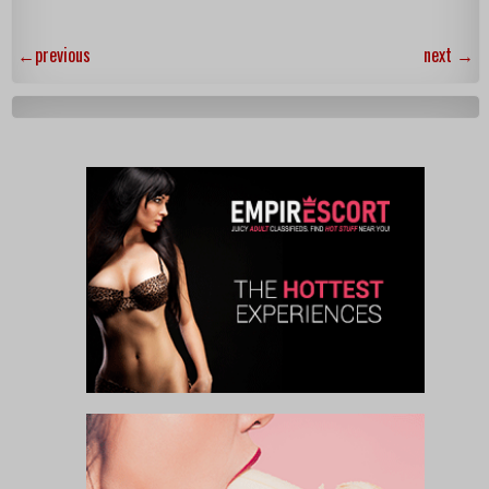
←
previous
next
→