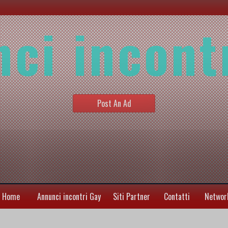
ci incont
Post An Ad
Home
Annunci incontri Gay
Siti Partner
Contatti
Networ