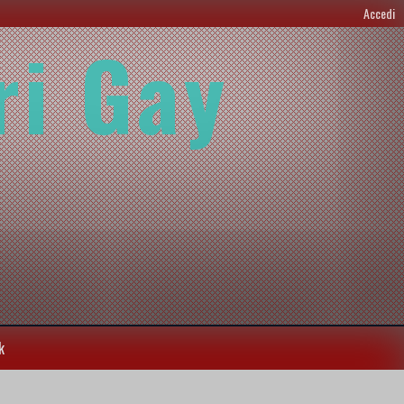
Accedi
ri Gay
k