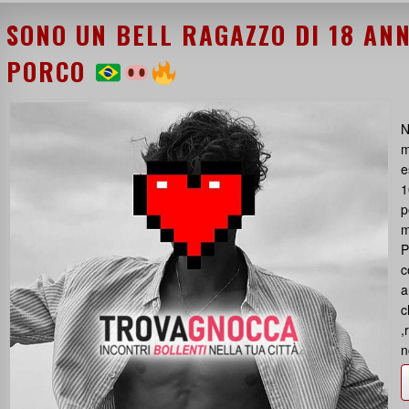
SONO UN BELL RAGAZZO DI 18 ANN
PORCO
N
m
e
1
p
m
P
c
a
c
,
n