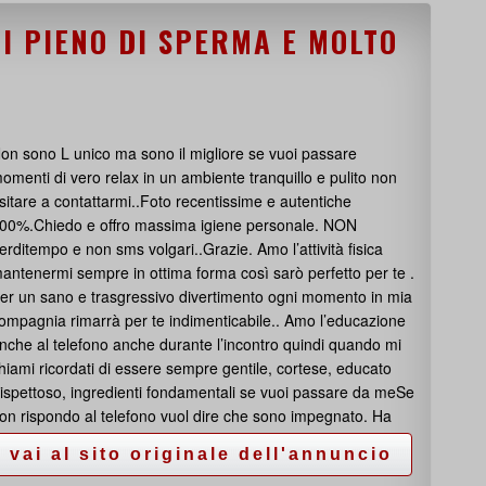
I PIENO DI SPERMA E MOLTO
on sono L unico ma sono il migliore se vuoi passare
omenti di vero relax in un ambiente tranquillo e pulito non
sitare a contattarmi..Foto recentissime e autentiche
00%.Chiedo e offro massima igiene personale. NON
erditempo e non sms volgari..Grazie. Amo l’attività fisica
antenermi sempre in ottima forma così sarò perfetto per te .
er un sano e trasgressivo divertimento ogni momento in mia
ompagnia rimarrà per te indimenticabile.. Amo l’educazione
nche al telefono anche durante l’incontro quindi quando mi
hiami ricordati di essere sempre gentile, cortese, educato
rispettoso, ingredienti fondamentali se vuoi passare da meSe
on rispondo al telefono vuol dire che sono impegnato. Ha