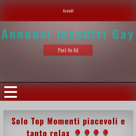
Accedi
Annunci incontri Gay
Post An Ad
Solo Top Momenti piacevoli e
tanto relax