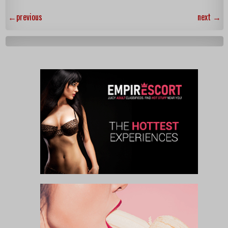
←
previous
next
→