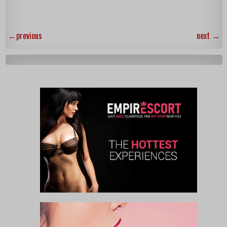
←
previous
next
→