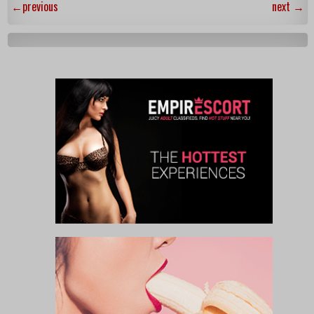
←
previous
next
→