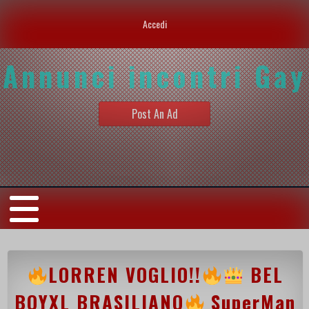
Accedi
Annunci incontri Gay
Post An Ad
LORREN VOGLIO!!
BEL
BOYXL BRASILIANO
SuperMan