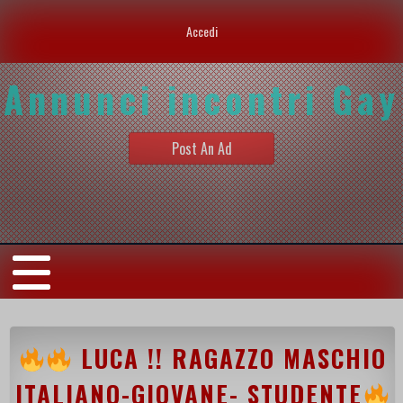
Accedi
Annunci incontri Gay
Post An Ad
LUCA !! RAGAZZO MASCHIO
ITALIANO-GIOVANE- STUDENTE