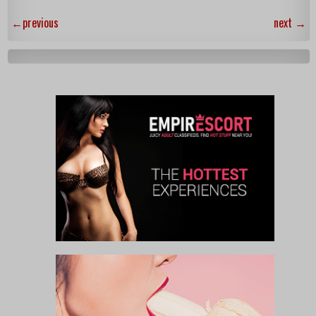
←
previous
next
→