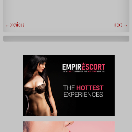
←
previous
next
→