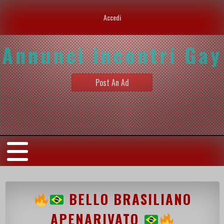
Accedi
Annunci incontri Gay
Post An Ad
BELLO BRASILIANO
APENARIVATO