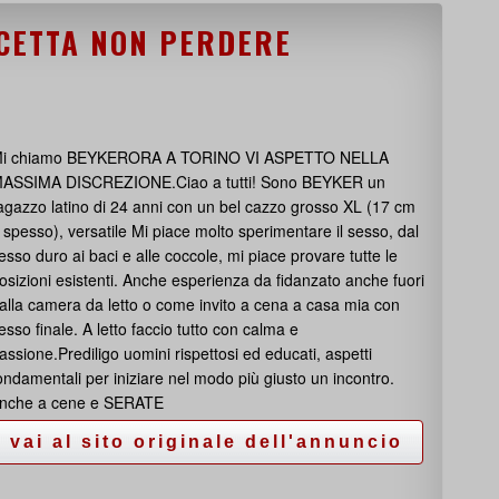
CETTA NON PERDERE
i chiamo BEYKERORA A TORINO VI ASPETTO NELLA
ASSIMA DISCREZIONE.Ciao a tutti! Sono BEYKER un
agazzo latino di 24 anni con un bel cazzo grosso XL (17 cm
 spesso), versatile Mi piace molto sperimentare il sesso, dal
esso duro ai baci e alle coccole, mi piace provare tutte le
osizioni esistenti. Anche esperienza da fidanzato anche fuori
alla camera da letto o come invito a cena a casa mia con
esso finale. A letto faccio tutto con calma e
assione.Prediligo uomini rispettosi ed educati, aspetti
ondamentali per iniziare nel modo più giusto un incontro.
nche a cene e SERATE