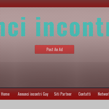
ci incont
Post An Ad
Home
Annunci incontri Gay
Siti Partner
Contatti
Networ