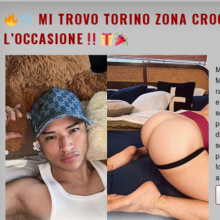
MI TROVO TORINO ZONA CRO
L’OCCASIONE
M
M
r
e
s
p
d
s
p
f
a