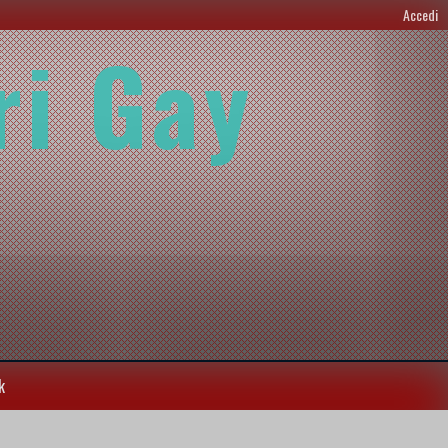
Accedi
ri Gay
k