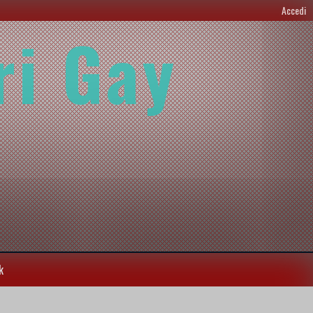
Accedi
ri Gay
k