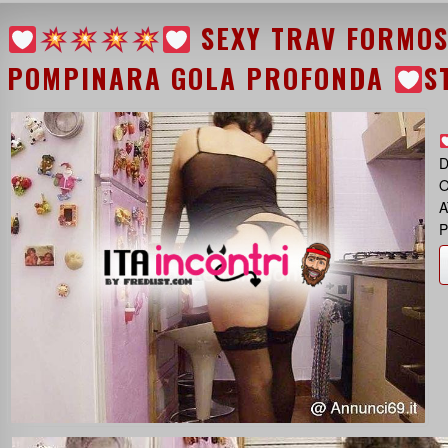
SEXY TRAV FORMOS
POMPINARA GOLA PROFONDA
S
D
O
A