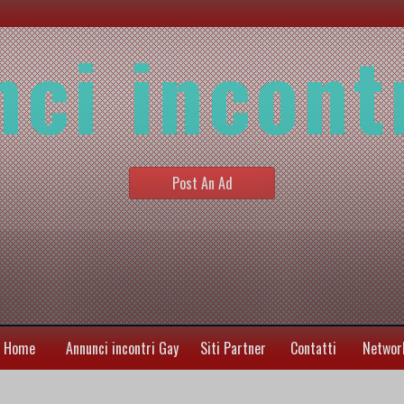
ci incont
Post An Ad
Home
Annunci incontri Gay
Siti Partner
Contatti
Networ