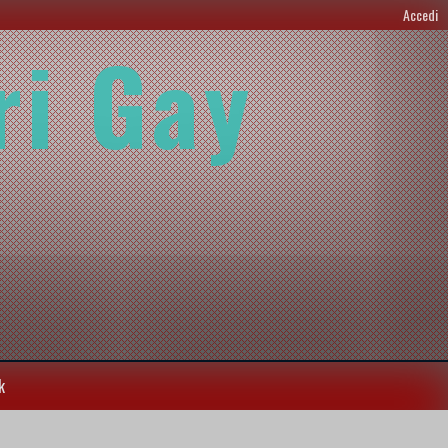
Accedi
ri Gay
k