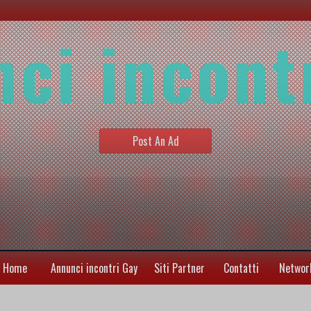
ci incont
Post An Ad
Home
Annunci incontri Gay
Siti Partner
Contatti
Networ