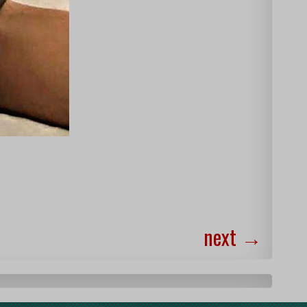
next
→