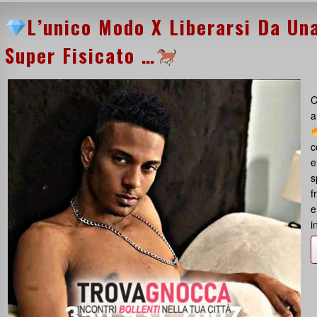
L’unico Modo X Liberarsi Da Un
Super Fisicato …
C
a
c
e
s
f
e
i