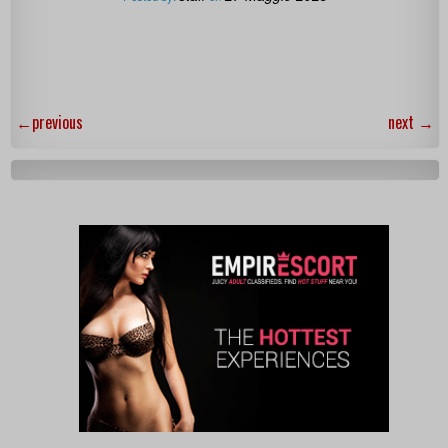
←
previous
next
→