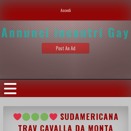
Accedi
Annunci incontri Gay
Post An Ad
SUDAMERICANA
TRAV CAVALLA DA MONTA